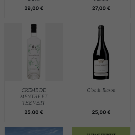
Prix
Prix
29,00 €
27,00 €
Aperçu rapide
Aperçu rapide


CREME DE
Clos du Blason
MENTHE ET
THE VERT
Prix
Prix
25,00 €
25,00 €