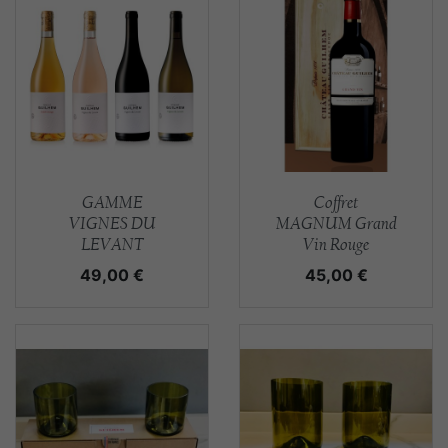
Aperçu rapide
Aperçu rapide


GAMME
Coffret
VIGNES DU
MAGNUM Grand
LEVANT
Vin Rouge
Prix
Prix
49,00 €
45,00 €