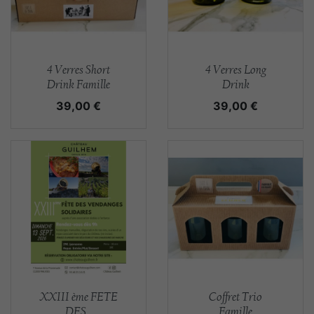
Aperçu rapide
Aperçu rapide


4 Verres Short
4 Verres Long
Drink Famille
Drink
Prix
Prix
39,00 €
39,00 €
Aperçu rapide
Aperçu rapide


XXIII ème FETE
Coffret Trio
DES...
Famille