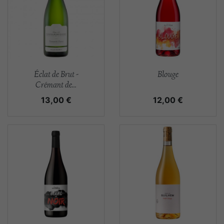
Aperçu rapide
Aperçu rapide


Éclat de Brut -
Blouge
Crémant de...
Prix
Prix
13,00 €
12,00 €