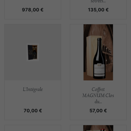
soirées...
Prix
Prix
978,00 €
135,00 €
Aperçu rapide
Aperçu rapide


L’Intégrale
Coffret
MAGNUM Clos
du...
Prix
Prix
70,00 €
57,00 €