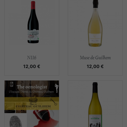
Aperçu rapide
Aperçu rapide


N116
Muse de Guilhem
Prix
Prix
12,00 €
12,00 €