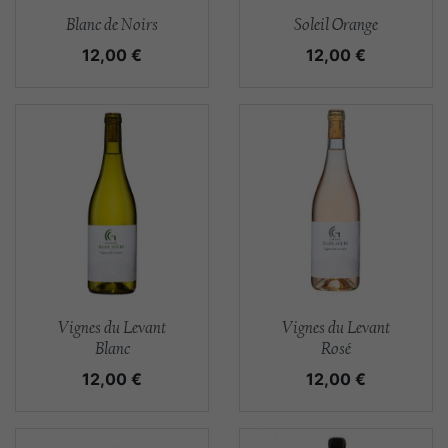
Aperçu rapide
Aperçu rapide


Blanc de Noirs
Soleil Orange
Prix
Prix
12,00 €
12,00 €
Aperçu rapide
Aperçu rapide


Vignes du Levant
Vignes du Levant
Blanc
Rosé
Prix
Prix
12,00 €
12,00 €