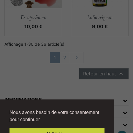
Aperçu rapide
Aperçu rapide


Escape Game
Le Sauvignon
Prix
Prix
10,00 €
9,00 €
Affichage 1-30 de 36 article(s)
Suivant
1
2


Retour en haut
INFORMATIONS
VOTRE COMPTE
Nous avons besoin de votre consentement
pour continuer
INFORMATIONS