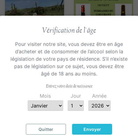
Vérification de l'âge
Pour visiter notre site, vous devez être en âge
d’acheter et de consommer de l’alcool selon la
Aperçu rapide
Aperçu rapide


législation de votre pays de résidence. S’il n’existe
Pique-Nique au
Terrasses du
pas de législation sur ce sujet, vous devez être
Château Guilhem
Couchant rouge
âgé de 18 ans au moins.
Prix
Prix
20,00 €
19,00 €
Entrez votre date de naissance
Mois
Jour
Année
Quitter
Envoyer