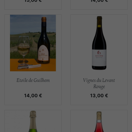
15,00 €
14,00 €
Aperçu rapide
Aperçu rapide


Etoile de Guilhem
Vignes du Levant
Rouge
Prix
Prix
14,00 €
13,00 €