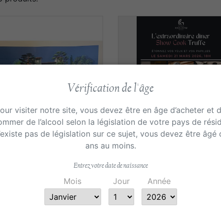
Vérification de l'âge
our visiter notre site, vous devez être en âge d’acheter et 
mmer de l’alcool selon la législation de votre pays de rési
n’existe pas de législation sur ce sujet, vous devez être âgé
ans au moins.
Aperçu rapide
Aperçu rapide


Solde armelle
Les extraordinaires
soirées...
Entrez votre date de naissance
Prix
Prix
Mois
Jour
Année
978,00 €
135,00 €