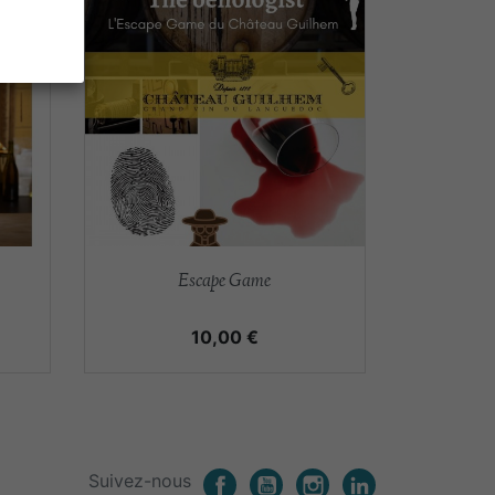
Aperçu rapide

Escape Game
Prix
10,00 €
Suivez-nous