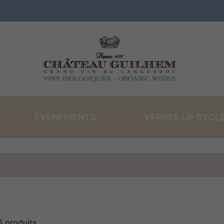
ÉVÉNEMENTS
VERRES UP CYCL
VINS ROSÉS
LES COFFRETS
VI
 6 produits.