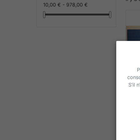
10,00 € - 978,00 €
P
conso
S’il 