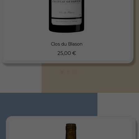
Aperçu rapide
Clos du Blason
25,00 €