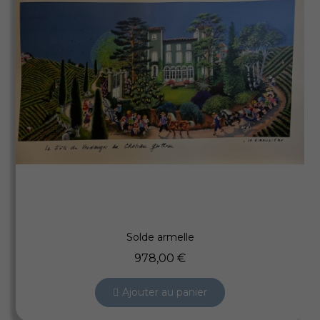
Aperçu rapide
Solde armelle
978,00 €
Ajouter au panier