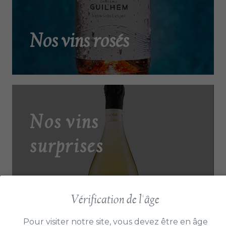
Nos vins rosés
Nos vins
L’une de nos grandes spécialités le rosé
est un véritable vin à part entière chez
surprises
nous !
Découvrir
Vérification de l'âge
Pour visiter notre site, vous devez être en âge