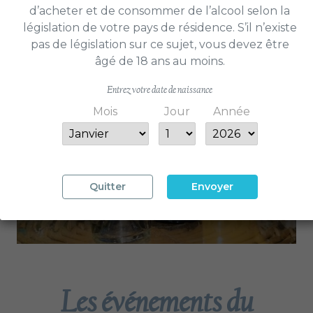
d’acheter et de consommer de l’alcool selon la
législation de votre pays de résidence. S’il n’existe
pas de législation sur ce sujet, vous devez être
âgé de 18 ans au moins.
Nos verres
Entrez votre date de naissance
UP-CYCLES
Mois
Jour
Année
Quitter
Envoyer
Les événements du
Avec beaucoup de conviction, le
Château Guilhem se lance dans