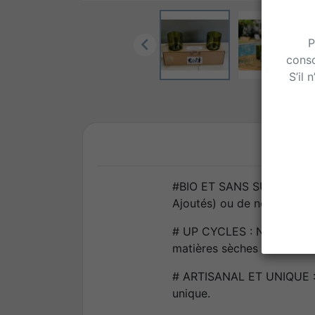

P
conso
S’il 
#BIO ET SANS SULFITE AJOUT
Ajoutés) ou de notre Rosé 
# UP CYCLES : Nos verres s
matières sèches afin de vou
# ARTISANAL ET UNIQUE : C
unique.