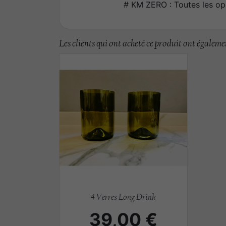
# KM ZERO : Toutes les op
Les clients qui ont acheté ce produit ont égalemen
Aperçu rapide

4 Verres Long Drink
Prix
39,00 €