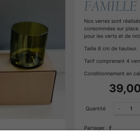
FAMILLE
Nos verres sont réalisés
consommées sur place e
pour les verts et de no
Taille 8 cm de hauteur.
Tarif comprenant 4 verre
Conditionnement en cai
39,00
Quantité
-
Partager