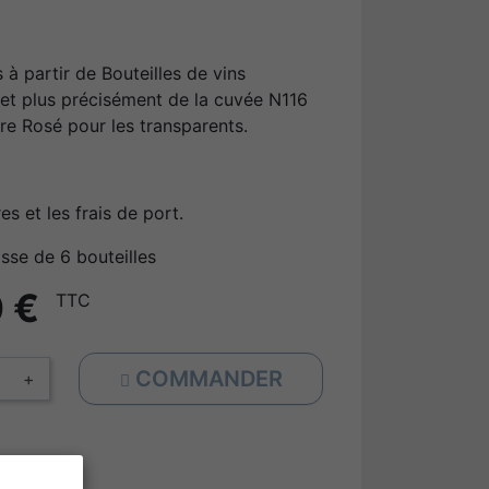
 à partir de Bouteilles de vins
t plus précisément de la cuvée N116
tre Rosé pour les transparents.
s et les frais de port.
sse de 6 bouteilles
 €
TTC
COMMANDER
+