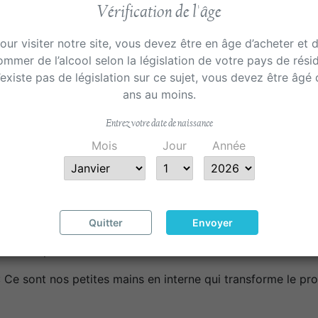
Vérification de l'âge

our visiter notre site, vous devez être en âge d’acheter et 
mmer de l’alcool selon la législation de votre pays de rési
n’existe pas de législation sur ce sujet, vous devez être âgé
ans au moins.
Entrez votre date de naissance
Mois
Jour
Année
Accords mets et vins
Détails du produit
E : Nos verres sont réalisés à partir de la bouteille N116 
Prestige (vin BIO).
Quitter
Envoyer
ont réalisés à partir de bouteilles N116 consommées et no
s faire parvenir votre colis.
e sont nos petites mains en interne qui transforme le pro