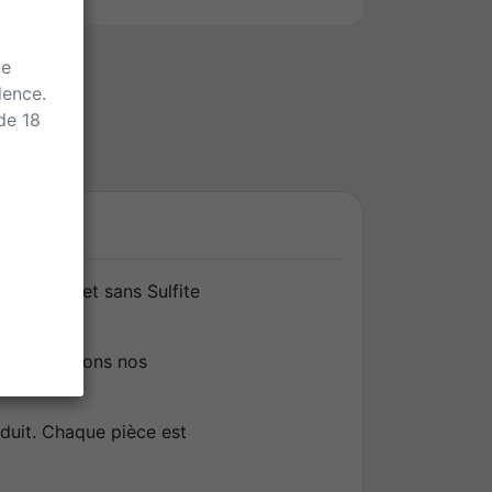
de
dence.
 de 18
(vin BIO et sans Sulfite
us réutilisons nos
duit. Chaque pièce est