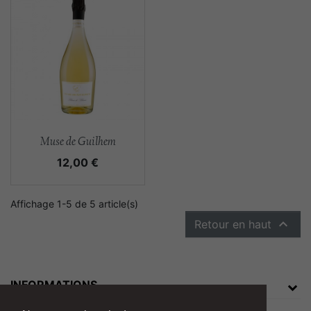
Aperçu rapide

Muse de Guilhem
Prix
12,00 €
Affichage 1-5 de 5 article(s)

Retour en haut
INFORMATIONS