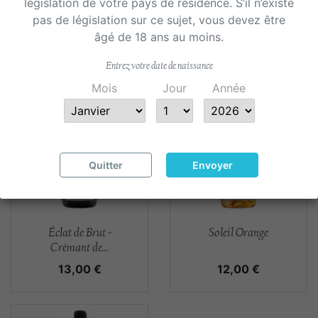
législation de votre pays de résidence. S’il n’existe
Aperçu rapide
Aperçu rapide


Solde armelle
Etoile de Guilhem
pas de législation sur ce sujet, vous devez être
âgé de 18 ans au moins.
Prix
Prix
978,00 €
14,00 €
Entrez votre date de naissance
Mois
Jour
Année
Quitter
Envoyer
Aperçu rapide
Aperçu rapide


Éclat de Brut -
Soleil Orange
Crémant de...
Prix
Prix
13,00 €
12,00 €