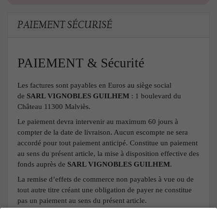
PAIEMENT SÉCURISÉ
PAIEMENT & Sécurité
Les factures sont payables en Euros au siège social
de
SARL VIGNOBLES GUILHEM
: 1 boulevard du
Château 11300 Malviès.
Le paiement devra intervenir au maximum 60 jours à
compter de la date de livraison. Aucun escompte ne sera
accordé pour tout paiement anticipé. Constitue un paiement
au sens du présent article, la mise à disposition effective des
fonds auprès de
SARL VIGNOBLES GUILHEM
.
La remise d’effets de commerce non payables à vue ou de
tout autre titre créant une obligation de payer ne constitue
pas un paiement au sens du présent article.
Tout report de livraison accepté par
SARL VIGNOBLES