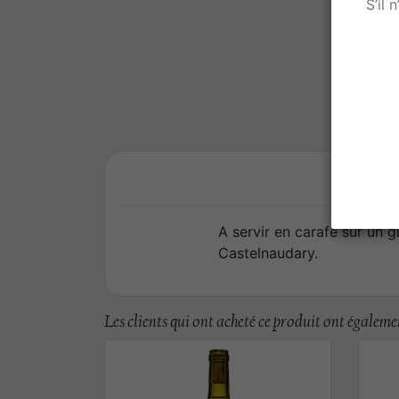
S’il 
A servir en carafe sur un g
Castelnaudary.
Les clients qui ont acheté ce produit ont égalemen