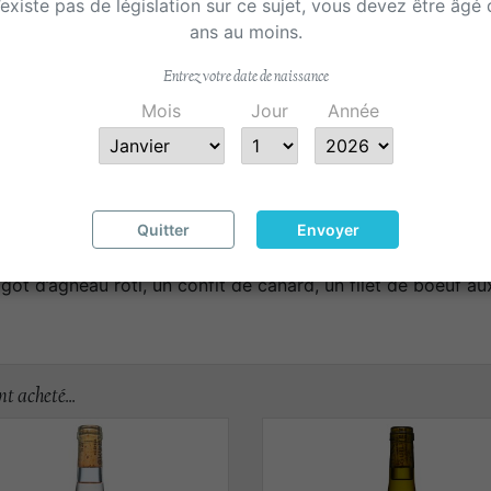
n’existe pas de législation sur ce sujet, vous devez être âgé
ans au moins.
Partager
Entrez votre date de naissance
Mois
Jour
Année
Quitter
Envoyer
Accords mets et vins
Détails du produit
igot d’agneau rôti, un confit de canard, un filet de boeuf a
t acheté...