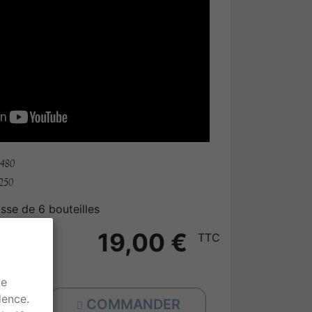
 6480
 250
sse de 6 bouteilles
19,00 €
TTC
de
dence.
COMMANDER
+