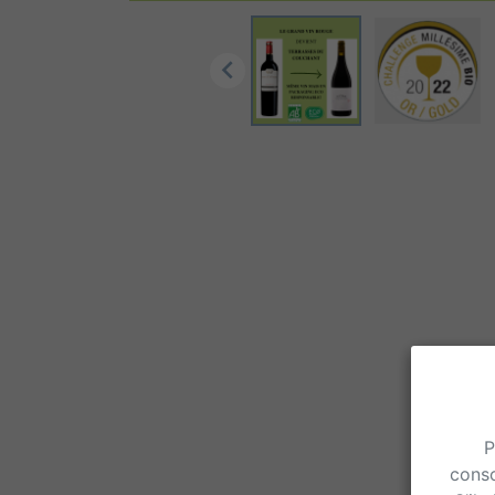

P
conso