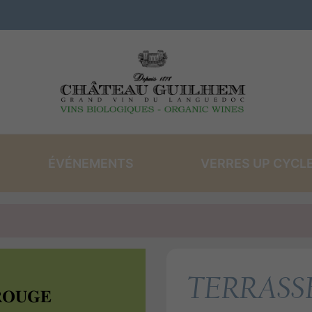
ÉVÉNEMENTS
VERRES UP CYCL
VINS ROSÉS
LES COFFRETS
VI
TERRASS