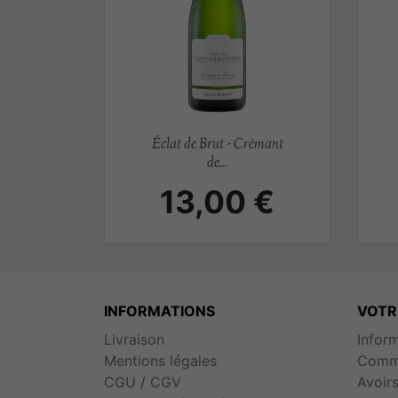
Aperçu rapide

Éclat de Brut - Crémant
de...
Prix
13,00 €
INFORMATIONS
VOTR
Livraison
Infor
Mentions légales
Comm
CGU / CGV
Avoir