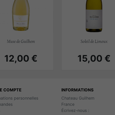
Aperçu rapide
Aperçu rapide


Muse de Guilhem
Soleil de Limoux
Prix
Prix
12,00 €
15,00 €
E COMPTE
INFORMATIONS
mations personnelles
Chateau Guilhem
andes
France
s
Écrivez-nous :