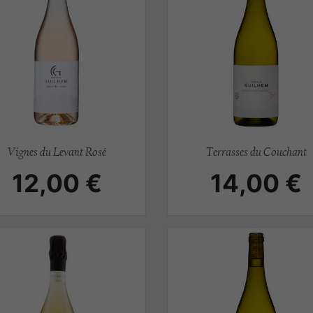
Aperçu rapide
Aperçu rapide


Vignes du Levant Rosé
Terrasses du Couchant
Prix
Prix
12,00 €
14,00 €