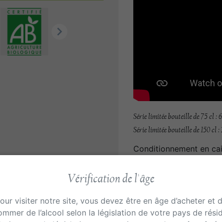

Série limitée bouteille de 75 cl :
Série limitée bouteille de 150 cl :
Conditionnement en cai
Contenant
Vérification de l'âge
our visiter notre site, vous devez être en âge d’acheter et 
mmer de l’alcool selon la législation de votre pays de rési
Quantité
-