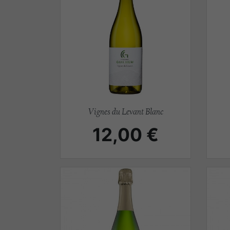
Aperçu rapide

Vignes du Levant Blanc
Prix
12,00 €