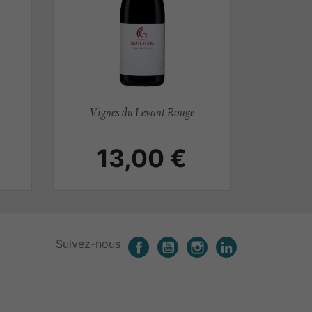
Aperçu rapide

Vignes du Levant Rouge
Prix
13,00 €
Suivez-nous