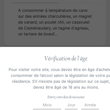
A consommer à température de cave
sur des entrées charcutières, un magret
de canard, un poulet rôti, un cassoulet
de Castelnaudary, un tagine d'agneau,
un tartare de boeuf...
Les clients qui ont acheté ce produit ont également acheté...
Vérification de l'âge
Pour visiter notre site, vous devez être en âge d’achet
consommer de l’alcool selon la législation de votre p
résidence. S’il n’existe pas de législation sur ce sujet
devez être âgé de 18 ans au moins.
Entrez votre date de naissance
Mois
Jour
Année