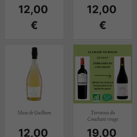
Prix
Prix
12,00
12,00
€
€
Aperçu rapide
Aperçu rapide


Muse de Guilhem
Terrasses du
Couchant rouge
Prix
Prix
12,00
19,00