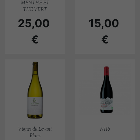
MENTHE ET
THE VERT
Prix
Prix
25,00
15,00
€
€
Aperçu rapide
Aperçu rapide


Vignes du Levant
N116
Blanc