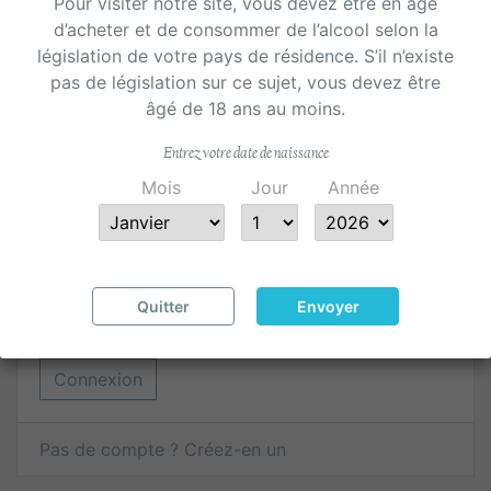
Pour visiter notre site, vous devez être en âge
d’acheter et de consommer de l’alcool selon la
CONNECTEZ-VOUS À VOTRE COMPTE
législation de votre pays de résidence. S’il n’existe
pas de législation sur ce sujet, vous devez être
âgé de 18 ans au moins.
E-mail
Entrez votre date de naissance
Mois
Jour
Année
Mot de passe
Montrer
Au moins 5 caractères
Quitter
Envoyer
Mot de passe oublié ?
Connexion
Pas de compte ? Créez-en un